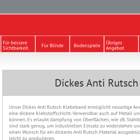
Für bessere
Übriges
Für Blinde
Bodenspiele
Sichtbarkeit
Angebot
Dickes Anti Rutsc
Unser Dickes Anti Rutsch Klebeband ermöglicht neuartige An
eine dickere Klebstoffschicht. Verwendbar auch auf Metall un
können. Es erlaubt dämpfung von Oberflächen, wie zB. Stahlbl
sind stark genug, um industriellen Einsatz zu widerstehen u
einen Wunsch für ein dickeres Anti Rutsch Material ausgedrück
leicht zu produzieren.