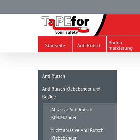
Skip
to
content
Boden-
Startseite
Anti Rutsch
markierung
Anti Rutsch
Anti Rutsch Klebebänder und
Beläge
Abrasive Anti Rutsch
Klebebänder
Nicht abrasive Anti Rutsch
Klebebänder