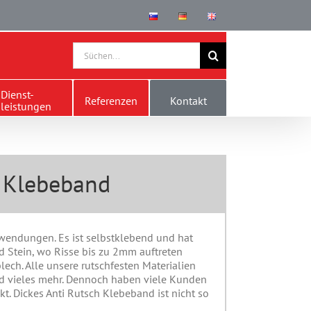
Search
for:
Dienst-
Referenzen
Kontakt
leistungen
h Klebeband
wendungen. Es ist selbstklebend und hat
d Stein, wo Risse bis zu 2mm auftreten
ech. Alle unsere rutschfesten Materialien
nd vieles mehr. Dennoch haben viele Kunden
t. Dickes Anti Rutsch Klebeband ist nicht so