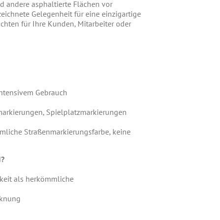
d andere asphaltierte Flächen vor
ichnete Gelegenheit für eine einzigartige
ten für Ihre Kunden, Mitarbeiter oder
intensivem Gebrauch
nmarkierungen, Spielplatzmarkierungen
mmliche Straßenmarkierungsfarbe, keine
N?
gkeit als herkömmliche
cknung