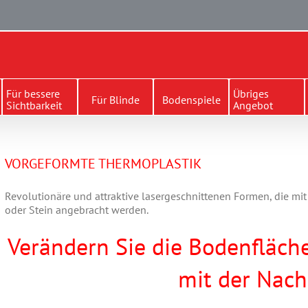
Für bessere
Übriges
Für Blinde
Bodenspiele
Sichtbarkeit
Angebot
VORGEFORMTE THERMOPLASTIK
Revolutionäre und attraktive lasergeschnittenen Formen, die mit
oder Stein angebracht werden.
Verändern Sie die Bodenfläch
mit der Nach