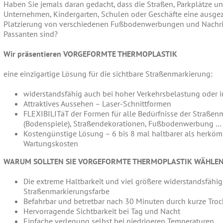
Haben Sie jemals daran gedacht, dass die Straßen, Parkplätze un
Unternehmen, Kindergarten, Schulen oder Geschäfte eine ausgeze
Platzierung von verschiedenen Fußbodenwerbungen und Nachrich
Passanten sind?
Wir präsentieren VORGEFORMTE THERMOPLASTIK
eine einzigartige Lösung für die sichtbare Straßenmarkierung:
widerstandsfähig auch bei hoher Verkehrsbelastung oder 
Attraktives Aussehen – Laser-Schnittformen
FLEXIBILITäT der Formen für alle Bedürfnisse der Straße
(Bodenspiele), Straßendekorationen, Fußbodenwerbung …
Kostengünstige Lösung – 6 bis 8 mal haltbarer als herkö
Wartungskosten
WARUM SOLLTEN SIE VORGEFORMTE THERMOPLASTIK WÄHLE
Die extreme Haltbarkeit und viel größere widerstandsfähi
Straßenmarkierungsfarbe
Befahrbar und betretbar nach 30 Minuten durch kurze Tro
Hervorragende Sichtbarkeit bei Tag und Nacht
Einfache verlegung selbst bei niedrigeren Temperaturen