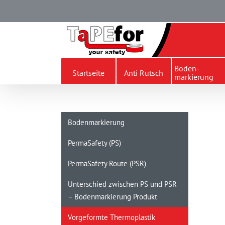
Skip
to
content
Boden-
Startseite
Anti Rutsch
markierung
Bodenmarkierung
PermaSafety (PS)
PermaSafety Route (PSR)
Unterschied zwischen PS und PSR
– Bodenmarkierung Produkt
Vorgeformte Thermoplastik