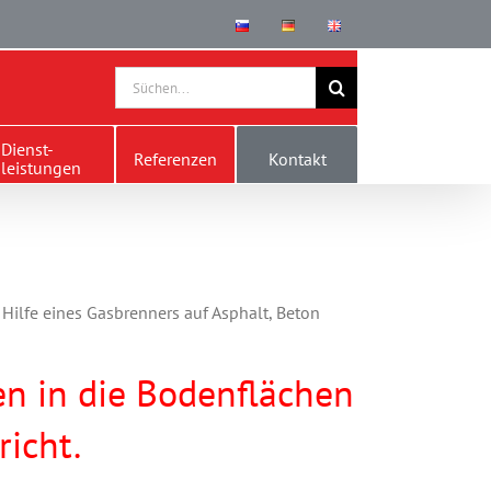
Search
for:
Dienst-
Referenzen
Kontakt
leistungen
 Hilfe eines Gasbrenners auf Asphalt, Beton
en in die Bodenflächen
richt.