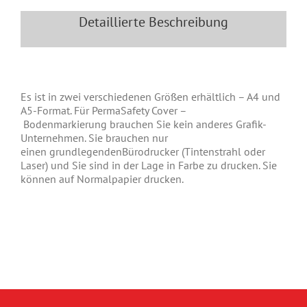
Detaillierte Beschreibung
Es ist in zwei verschiedenen Größen erh
ältlich
– A4 und
A5-Format. Für PermaSafety Cover –
Bodenmarkierung
brauchen Sie
kein
andere
s
Grafik-
Unternehmen. Sie brauchen nur
eine
n
grundlegende
n
Bürodrucker (Tintenstrahl oder
Laser) und
Sie
sind in der Lage in Farbe zu drucken. Sie
können auf Normalpapier drucken.