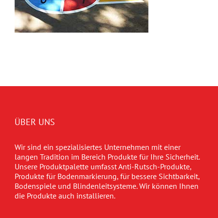
ÜBER UNS
Wir sind ein spezialisiertes Unternehmen mit einer
langen Tradition im Bereich Produkte für Ihre Sicherheit.
Unsere Produktpalette umfasst Anti-Rutsch-Produkte,
Produkte für Bodenmarkierung, für bessere Sichtbarkeit,
Bodenspiele und Blindenleitsysteme. Wir können Ihnen
die Produkte auch installieren.