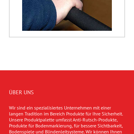
ÜBER UNS
Wir sind ein spezialisiertes Unternehmen mit einer
langen Tradition im Bereich Produkte für Ihre Sicherheit.
Unsere Produktpalette umfasst Anti-Rutsch-Produkte,
Produkte für Bodenmarkierung, für bessere Sichtbarkeit,
Bodenspiele und Blindenleitsysteme. Wir können Ihnen