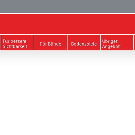
Für bessere
Übriges
Für Blinde
Bodenspiele
Sichtbarkeit
Angebot