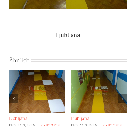
Ljubljana
Ähnlich
Ljubljana
Ljubljana
L
März 27th, 2018
|
0 Comments
März 27th, 2018
|
0 Comments
M